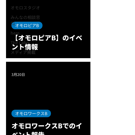
オモロスタジオ
みんなの相談窓
口
オモロピアB
here.
【オモロピアB】のイベ
The Labo
ント情報
メディア掲載
3月20日
オモロワークスB
オモロワークスBでのイ
ベント報告