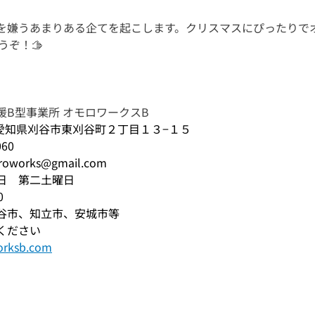
を嫌うあまりある企てを起こします。クリスマスにぴったりで
うぞ！🫱
援B型事業所 オモロワークスB
07 愛知県刈谷市東刈谷町２丁目１３−１５​
60
orks@gmail.com
日　第二土曜日
0
谷市、知立市、安城市等
ください
orksb.com