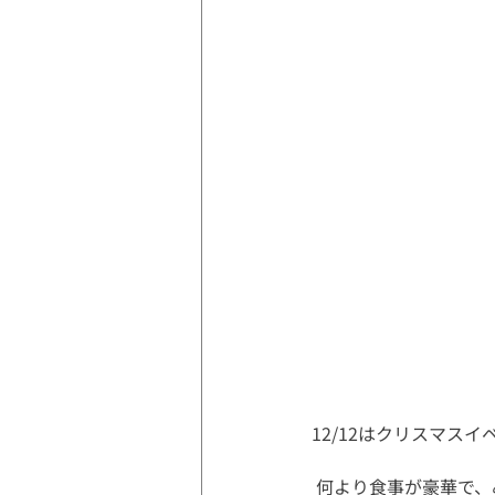
12/12はクリスマス
 何より食事が豪華で、みなさん食事の準備やプレゼントのお菓子の準備にと張り切って参加してくださ